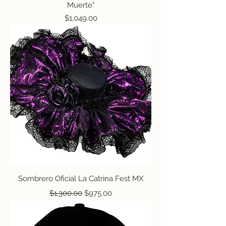
Muerte"
Precio
$1,049.00
Sombrero Oficial La Catrina Fest MX
Precio
Precio de oferta
$1,300.00
$975.00