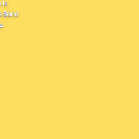
 la
s Bond
la