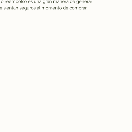
n o reembolso es una gran manera de generar
 se sientan seguros al momento de comprar.
regístrate 2025
contacto@lacatrinafestmx.com
WA 5624158348
©2021 por La Catrina Fest MX. todos los derechos reservados