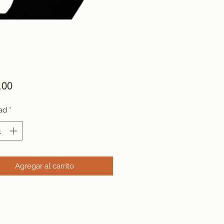
Precio
.00
ad
*
Agregar al carrito