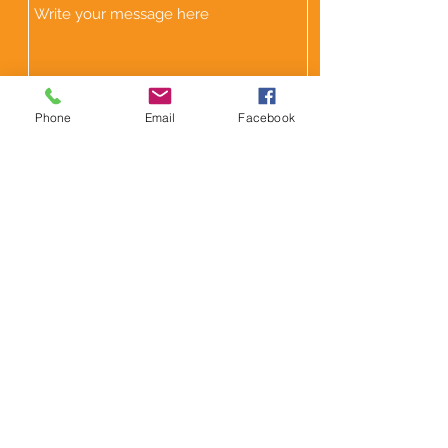
Phone
Email
Facebook
Send
Subscription form
Send
© 2021 by La Catrina Fest MX. Created with Wix.com