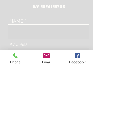
WA
5624158348
NAME
Address
Phone
Email
Facebook
Email
Phone Number
Subject