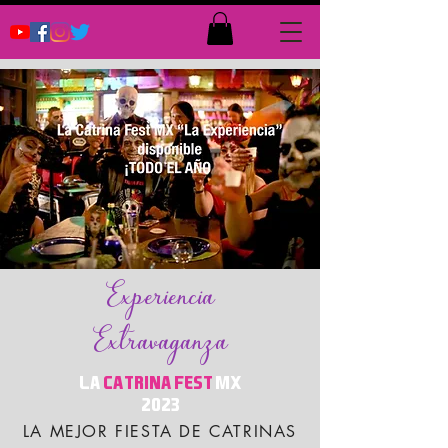
Exp
eriencia
Extravaganza
La
Catrina Fe
st
MX
2023
LA MEJOR FIESTA DE CATRINAS