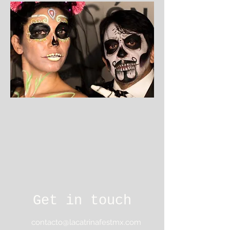
Get in touch
contacto@lacatrinafestmx.com