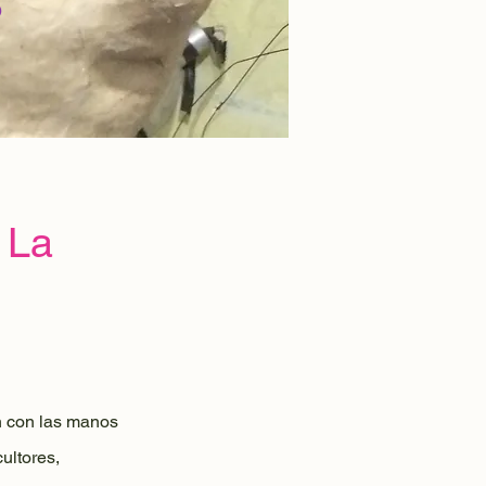
S
 La
n con las manos
ultores,