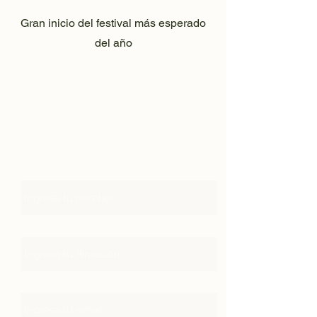
Gran inicio del festival más esperado
del año
regístrate 2025
contacto@lacatrinafestmx.com
WA
5624158348
Nombre
Dirección
Email