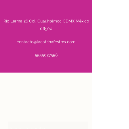
Río Lerma 26 Col. Cuauhtémoc CDMX México
06500
contacto@lacatrinafestmx.com
5555027558
regístrate 2025
contacto@lacatrinafestmx.com
WA
5624158348
Nombre